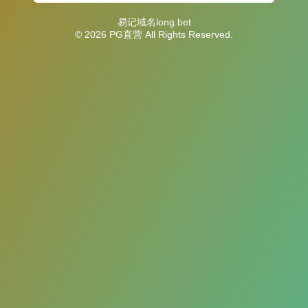
易记域名long.bet
© 2026 PG直营 All Rights Reserved.